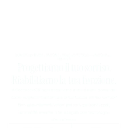
CENTRO DI RIABILITAZIONE ORALE ESTETICO-FUNZIONALE ·
MILANO
P
r
o
g
e
t
t
i
a
m
o
i
l
t
u
o
s
o
r
r
i
s
o
.
R
i
a
b
i
l
i
t
i
a
m
o
l
a
t
u
a
f
u
n
z
i
o
n
e
.
A Boccaccio39 ogni trattamento inizia da una domanda:
come vogliamo trasformare la tua bocca e il tuo sorriso?
Non appuntamenti veloci percorsi personalizzati,
progettati insieme a te, eseguiti con tecnologia
d’eccellenza.