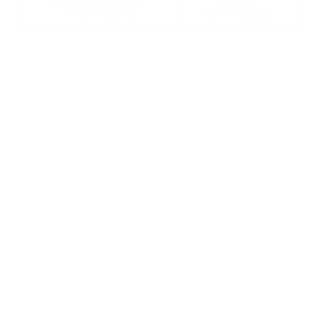
PRENOTA LA TUA
SCOPRI
VALUTAZIONE
L'APPROCCIO